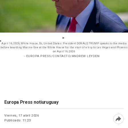
April 16, 2026, White House, Dc, United States: President DONALD TRUMP speaks to the media
before boarding Marine One at the White House for the start of a trip to Las Vegas and Phoenix
on April 16, 2026
- EUROPA PRESS/CONTACTO/ANDREW LEYDEN
Europa Press notiuruguay
Viernes, 17 abril 2026
Publicado: 11:23
Abri