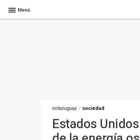
Menú
noti
uruguay
/
sociedad
Estados Unidos.
de la energía o