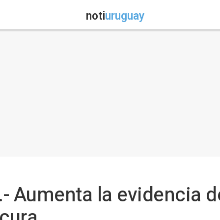
noti
uruguay
- Aumenta la evidencia de
scura