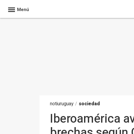
Menú
noti
uruguay
/
sociedad
Iberoamérica ava
brechas según C