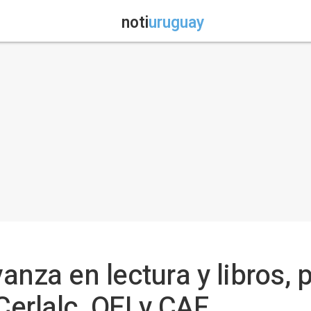
noti
uruguay
nza en lectura y libros, 
erlalc, OEI y CAF