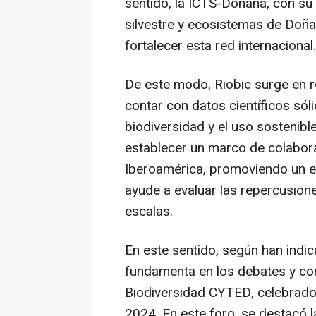
sentido, la ICTS-Doñana, con su
silvestre y ecosistemas de Doña
fortalecer esta red internacional.
De este modo, Riobic surge en r
contar con datos científicos sól
biodiversidad y el uso sostenibl
establecer un marco de colabora
Iberoamérica, promoviendo un en
ayude a evaluar las repercusion
escalas.
En este sentido, según han indica
fundamenta en los debates y co
Biodiversidad CYTED, celebrado
2024. En este foro, se destacó l