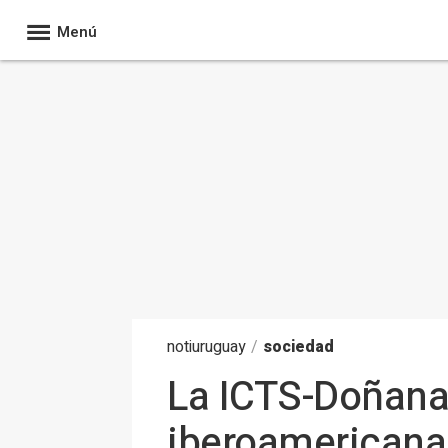
Menú
noti
uruguay
/
sociedad
La ICTS-Doñana 
iberoamericana 