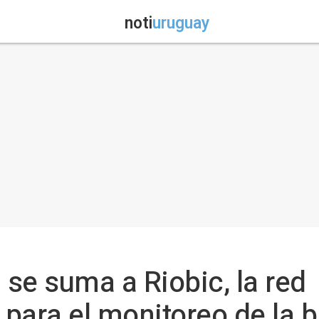
noti
uruguay
se suma a Riobic, la red
para el monitoreo de la b