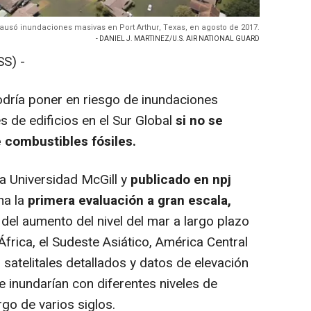
ausó inundaciones masivas en Port Arthur, Texas, en agosto de 2017.
- DANIEL J. MARTINEZ/U.S. AIR NATIONAL GUARD
S) -
dría poner en riesgo de inundaciones
 de edificios en el Sur Global
si no se
 combustibles fósiles.
a Universidad McGill y
publicado en npj
na la
primera evaluación a gran escala,
o del aumento del nivel del mar a largo plazo
África, el Sudeste Asiático, América Central
s satelitales detallados y datos de elevación
e inundarían con diferentes niveles de
rgo de varios siglos.