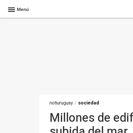
Menú
noti
uruguay
/
sociedad
Millones de edif
subida del mar