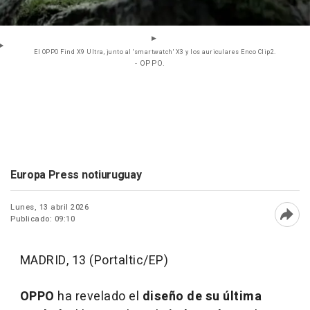
El OPPO Find X9 Ultra, junto al 'smartwatch' X3 y los auriculares Enco Clip2.
- OPPO.
Europa Press notiuruguay
Lunes, 13 abril 2026
Publicado: 09:10
Abri
MADRID, 13 (Portaltic/EP)
OPPO
ha revelado el
diseño de su última