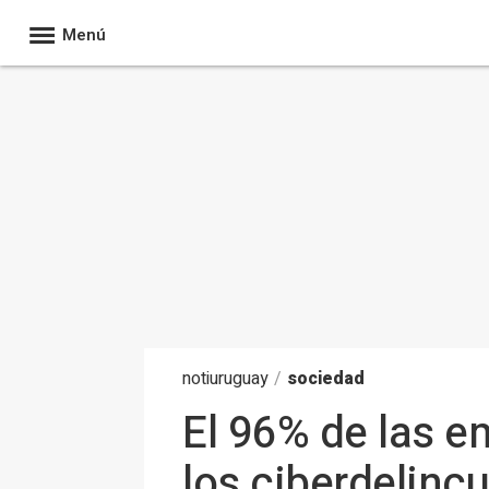
Menú
noti
uruguay
/
sociedad
El 96% de las e
los ciberdelinc