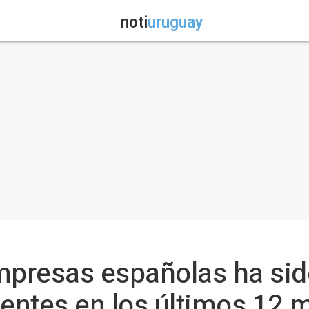
noti
uruguay
mpresas españolas ha sid
uentes en los últimos 12