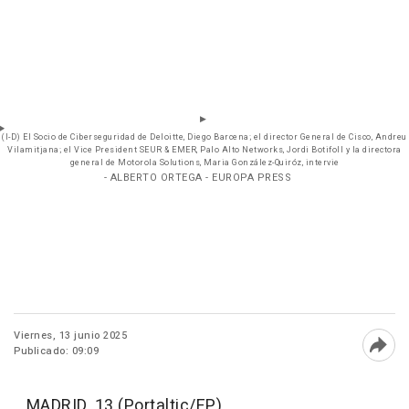
(I-D) El Socio de Ciberseguridad de Deloitte, Diego Barcena; el director General de Cisco, Andreu
Vilamitjana; el Vice President SEUR & EMER, Palo Alto Networks, Jordi Botifoll y la directora
general de Motorola Solutions, Maria González-Quiróz, intervie
- ALBERTO ORTEGA - EUROPA PRESS
Viernes, 13 junio 2025
Publicado: 09:09
Abri
MADRID, 13 (Portaltic/EP)