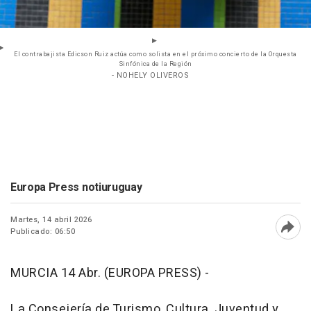
El contrabajista Edicson Ruiz actúa como solista en el próximo concierto de la Orquesta
Sinfónica de la Región
- NOHELY OLIVEROS
Europa Press notiuruguay
Martes, 14 abril 2026
Publicado: 06:50
Abri
MURCIA 14 Abr. (EUROPA PRESS) -
La Consejería de Turismo, Cultura, Juventud y