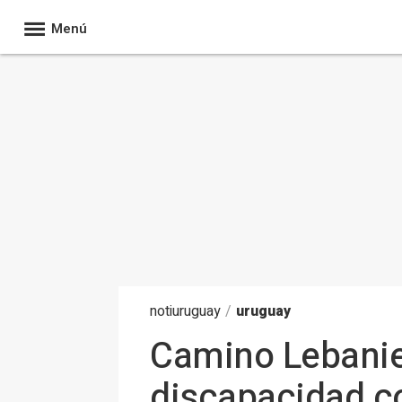
Menú
noti
uruguay
/
uruguay
Camino Lebanie
discapacidad co