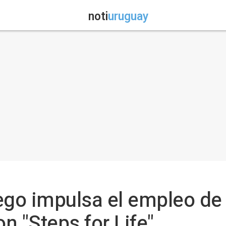
noti
uruguay
go impulsa el empleo de
n "Steps for Life"