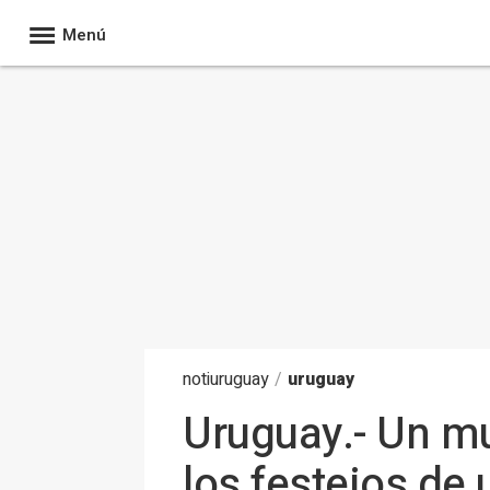
Menú
noti
uruguay
/
uruguay
Uruguay.- Un mu
los festejos de