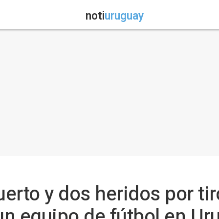
noti
uruguay
erto y dos heridos por ti
 un equipo de fútbol en Ur